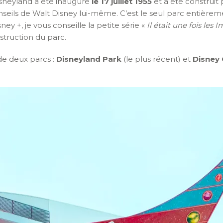
Disneyland a été inauguré
le 17 juillet 1955
et a été construit 
nseils de Walt Disney lui-même. C’est le seul parc entièr
sney +, je vous conseille la petite série «
Il était une fois les 
nstruction du parc.
e deux parcs :
Disneyland Park
(le plus récent) et
Disney 