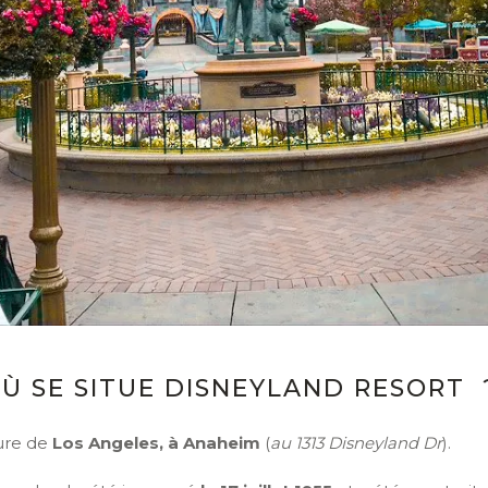
Ù SE SITUE DISNEYLAND RESORT
ure de
Los Angeles, à Anaheim
(
au 1313 Disneyland Dr
).