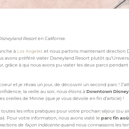
isneyland Resort
en Californie.
anche à
et nous partons maintenant direction D
Los Angeles
s avons préféré visiter Disneyland Resort plutôt qu’Universal 
, grâce à qui nous avons pu visiter les deux parcs pendant 
 coeur et je rêvais un jour, de découvrir un second parc !
nfidence, la veille au soir, nous étions à
Downtown Disney
s oreilles de Minnie (que je vous dévoile en fin d’article) !
 toutes les infos pratiques pour votre prochain séjour (o
u s
ai
). Pour votre information, nous avons visité le
parc fin aoû
ractions de
façon indécente
quand nous connaissons les tem